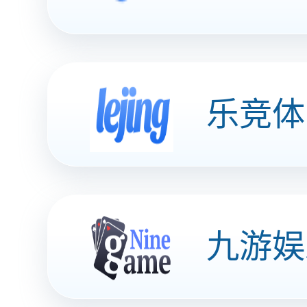
新疆男篮管理层大换血，阿不都沙拉木或成
近日，CBA新疆男篮迎来了一次剧烈的人事震荡，俱乐
2026-07-23
桑乔多特蒙德租借助攻8次vs安东尼曼联0