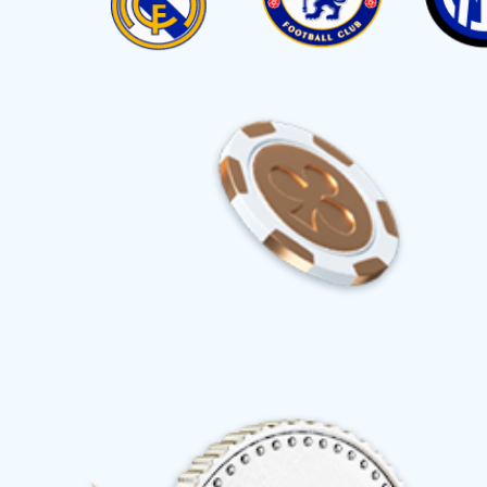
曼联紧盯纽卡左闸，富勒
2026-06-12 15:00
45 次阅读
首页
/
体育热讯
随着英超转会窗口临近，曼联的防线补强