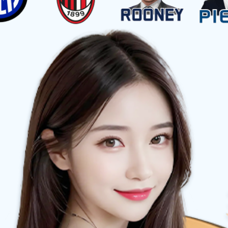
姆飞翼也入法眼
计划正浮出水面。据多方消息透露，红魔教练组已将左后卫位置