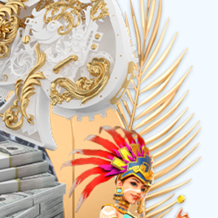
后场注入新鲜血液，以应对多线作战的挑