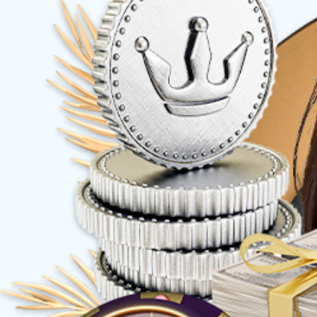
稳固左闸与富勒姆的飞翼均进入球队视野
战。