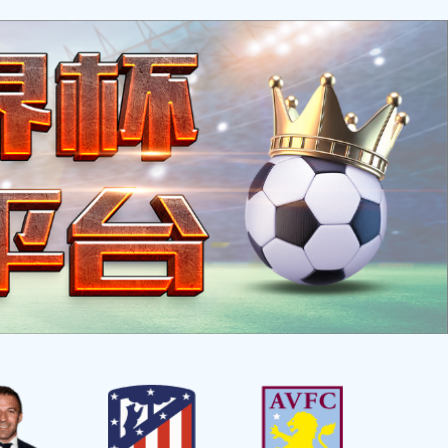
注册入口
事与数据服务
APP下载
与
网页使用
，每日同步更新千
比赛节奏。