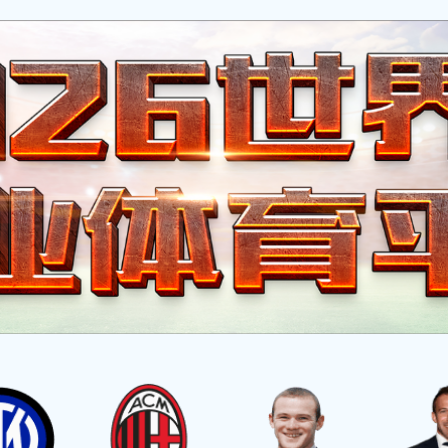
App下载
公司介绍
体育热讯
P与网页版入口｜畅享全球体育赛
、篮球、电竞等项目的赛事资讯与数据内容， 支持
聚焦热门体育内容， 助您轻松获取赛事动态，掌握
手机App
网页版