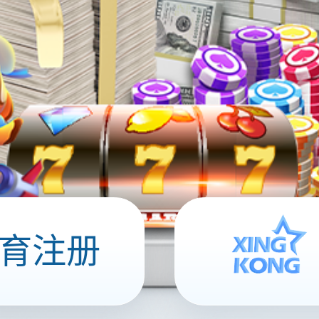
标：稳健与经验的结合
名字被频繁提及。这位身高1.98米的高大后卫虽非传统意义上
角色。据悉，曼联球探团队本赛季已多次考察他的表现，尤其关
若收到高额报价，谈判空间仍存。对于曼联而言，这位英格兰本
障碍。考虑到喜鹊军团在沙特资本入主后并不急需资金，曼联若