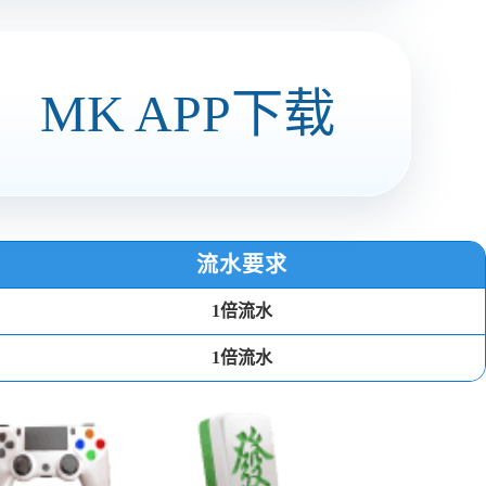
期 vs 纳达
克·德约科维奇与拉斐尔·纳达尔...
球0.08，马雷
，切尔西客场2比1力克西汉姆联，豪取联赛...