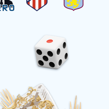
列为今夏引援的重点区域，而纽卡斯尔联的