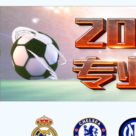
爱游戏
AP
欢迎访问
爱游戏
，提供全面覆盖足球
场比赛，