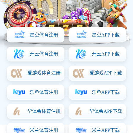
裁判哨前吹停，金骑士进球无
效，规则却有理
2026-06-05 19:43
62 次阅读
首页
/
体育热讯